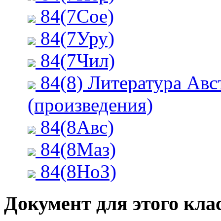
84(7Сое)
84(7Уру)
84(7Чил)
84(8) Литература Авс
(произведения)
84(8Авс)
84(8Маз)
84(8НоЗ)
Документ для этого клас