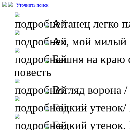
Уточнить поиск
А танец легко п
Ах, мой милый
Башня на краю 
повесть
Взгляд ворона
/
Гадкий утенок/
Гадкий утенок.