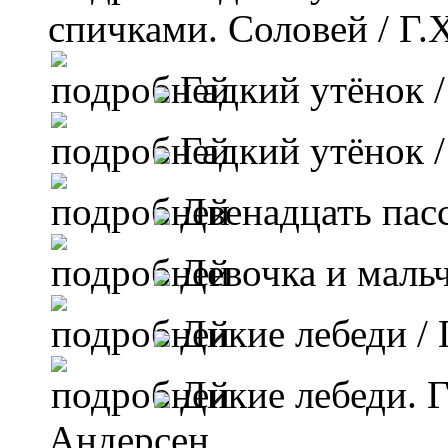
спичками. Соловей
/ Г.
Гадкий утёнок
/
Гадкий утёнок
/
Двенадцать пас
Девочка и маль
Дикие лебеди
/ 
Дикие лебеди. 
Андерсен