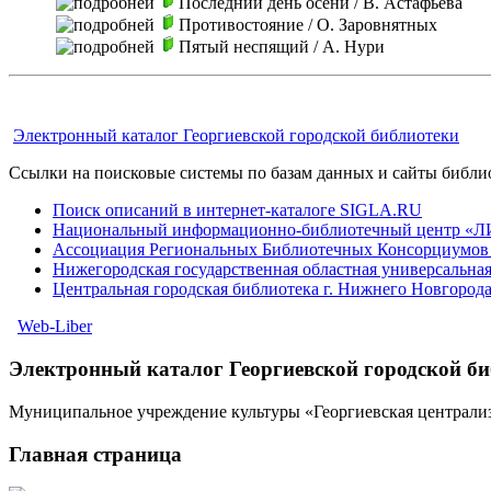
Последний день осени
/ В. Астафьева
Противостояние
/ О. Заровнятных
Пятый неспящий
/ А. Нури
Электронный каталог Георгиевской городской библиотеки
Ссылки на поисковые системы по базам данных и сайты библи
Поиск описаний в интернет-каталоге SIGLA.RU
Национальный информационно-библиотечный центр «
Ассоциация Региональных Библиотечных Консорциумо
Нижегородская государственная областная универсальная
Центральная городская библиотека г. Нижнего Новгород
Web-Liber
Электронный каталог Георгиевской городской б
Муниципальное учреждение культуры «Георгиевская централиз
Главная страница