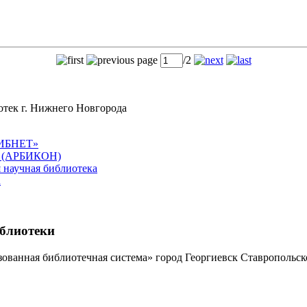
page
/2
отек г. Нижнего Новгорода
ЛИБНЕТ»
в (АРБИКОН)
 научная библиотека
а
иблиотеки
ованная библиотечная система» город Георгиевск Ставропольск