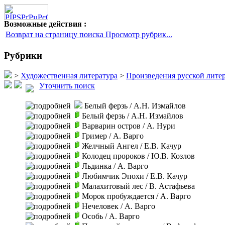
Возможные действия :
Возврат на страницу поиска Просмотр рубрик...
Рубрики
>
Художественная литература
>
Произведения русской литер
Уточнить поиск
Белый ферзь
/ А.Н. Измайлов
Белый ферзь
/ А.Н. Измайлов
Варварин остров
/ А. Нури
Гример
/ А. Варго
Желчный Ангел
/ Е.В. Качур
Колодец пророков
/ Ю.В. Козлов
Льдинка
/ А. Варго
Любимчик Эпохи
/ Е.В. Качур
Малахитовый лес
/ В. Астафьева
Морок пробуждается
/ А. Варго
Нечеловек
/ А. Варго
Особь
/ А. Варго