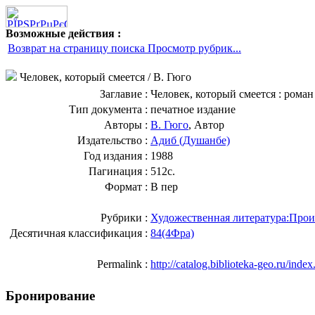
Возможные действия :
Возврат на страницу поиска Просмотр рубрик...
Человек, который смеется
/ В. Гюго
Заглавие :
Человек, который смеется : роман
Тип документа :
печатное издание
Авторы :
В. Гюго
, Автор
Издательство :
Адиб (Душанбе)
Год издания :
1988
Пагинация :
512с.
Формат :
В пер
Рубрики :
Художественная литература:Прои
Десятичная классификация :
84(4Фра)
Permalink :
http://catalog.biblioteka-geo.ru/ind
Бронирование