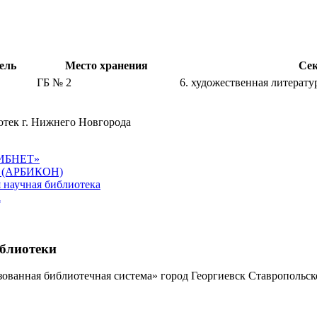
ель
Место хранения
Се
ГБ № 2
6. художественная литератур
отек г. Нижнего Новгорода
ЛИБНЕТ»
в (АРБИКОН)
 научная библиотека
а
иблиотеки
ованная библиотечная система» город Георгиевск Ставропольск