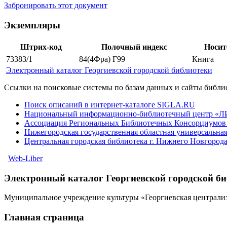
Забронировать этот документ
Экземпляры
Штрих-код
Полочный индекс
Носит
73383/1
84(4Фра) Г99
Книга
Электронный каталог Георгиевской городской библиотеки
Ссылки на поисковые системы по базам данных и сайты библи
Поиск описаний в интернет-каталоге SIGLA.RU
Национальный информационно-библиотечный центр «
Ассоциация Региональных Библиотечных Консорциумо
Нижегородская государственная областная универсальная
Центральная городская библиотека г. Нижнего Новгород
Web-Liber
Электронный каталог Георгиевской городской б
Муниципальное учреждение культуры «Георгиевская централиз
Главная страница