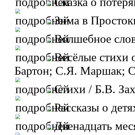
Сказка о потер
Зима в Просто
Волшебное сло
Весёлые стихи о
Бартон; С.Я. Маршак; 
Стихи
/ Б.В. За
Рассказы о детя
Двенадцать мес