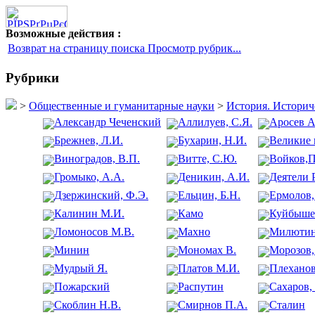
Возможные действия :
Возврат на страницу поиска Просмотр рубрик...
Рубрики
>
Общественные и гуманитарные науки
>
История. Историч
Александр Чеченский
Аллилуев, С.Я.
Аросев А
Брежнев, Л.И.
Бухарин, Н.И.
Великие
Виноградов, В.П.
Витте, С.Ю.
Войков,П
Громыко, А.А.
Деникин, А.И.
Деятели 
Дзержинский, Ф.Э.
Ельцин, Б.Н.
Ермолов,
Калинин М.И.
Камо
Куйбышев
Ломоносов М.В.
Махно
Милютин
Минин
Мономах В.
Морозов,
Мудрый Я.
Платов М.И.
Плехано
Пожарский
Распутин
Сахаров,
Скоблин Н.В.
Смирнов П.А.
Сталин