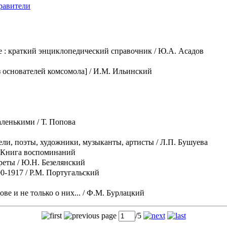
равители
е : краткий энциклопедический справочник
/ Ю.А. Асадов
з основателей комсомола]
/ И.М. Ильинский
маленькими
/ Т. Попова
ели, поэты, художники, музыканты, артисты
/ Л.П. Бушуева
 Книга воспоминаний
треты
/ Ю.Н. Безелянский
00-1917
/ Р.М. Португальский
е и не только о них...
/ Ф.М. Бурлацкий
page
/5