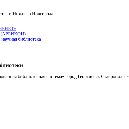
отек г. Нижнего Новгорода
ЛИБНЕТ»
в (АРБИКОН)
 научная библиотека
а
иблиотеки
ованная библиотечная система» город Георгиевск Ставропольск