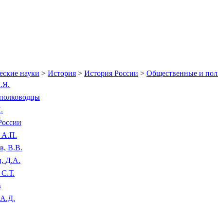
еские науки
>
История
>
История России
>
Общественные и пол
.Я.
 полководцы
.
России
 А.П.
, В.В.
, Д.А.
 С.Т.
в
 А.Д.