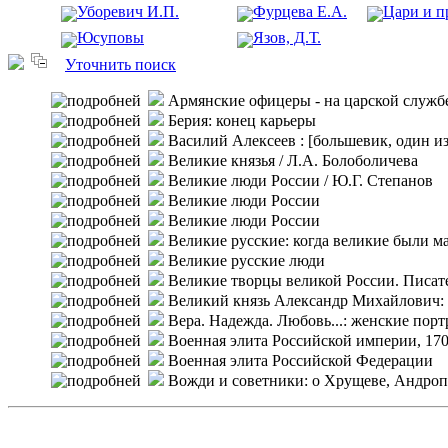
Уборевич И.П.
Фурцева Е.А.
Цари и п
Юсуповы
Язов, Д.Т.
Уточнить поиск
Армянские офицеры - на царской служб
Берия: конец карьеры
Василий Алексеев : [большевик, один и
Великие князья
/ Л.А. Болоболичева
Великие люди России
/ Ю.Г. Степанов
Великие люди России
Великие люди России
Великие русские: когда великие были 
Великие русские люди
Великие творцы великой России. Писат
Великий князь Александр Михайлович:
Вера. Надежда. Любовь...: женские пор
Военная элита Российской империи, 17
Военная элита Российской Федерации
Вожди и советники: о Хрущеве, Андропов