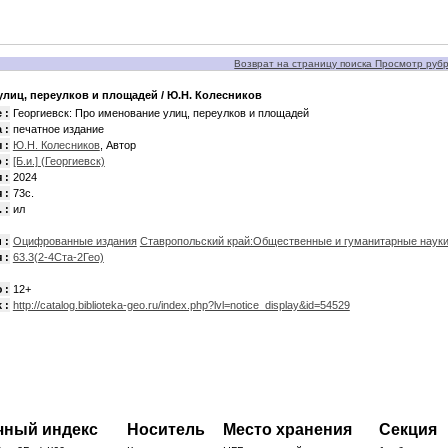
Возврат на страницу поиска Просмотр рубри
улиц, переулков и площадей
/ Ю.Н. Колесников
 :
Георгиевск: Про именование улиц, переулков и площадей
 :
печатное издание
 :
Ю.Н. Колесников
, Автор
 :
[Б.и.] (Георгиевск)
 :
2024
 :
73с.
 :
ил
 :
Оцифрованные издания
Ставропольский край:Общественные и гуманитарные науки:
 :
63.3(2-4Ста-2Гео)
 :
12+
 :
http://catalog.biblioteka-geo.ru/index.php?lvl=notice_display&id=54529
чный индекс
Носитель
Место хранения
Секция