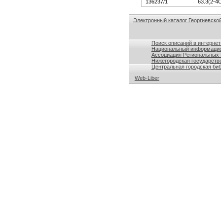
136237/1
63.3(2-4
Электронный каталог Георгиевской
Ссылки на поисковые системы по б
Поиск описаний в интернет
Национальный информацио
Ассоциация Региональных
Нижегородская государств
Центральная городская биб
Web-Liber