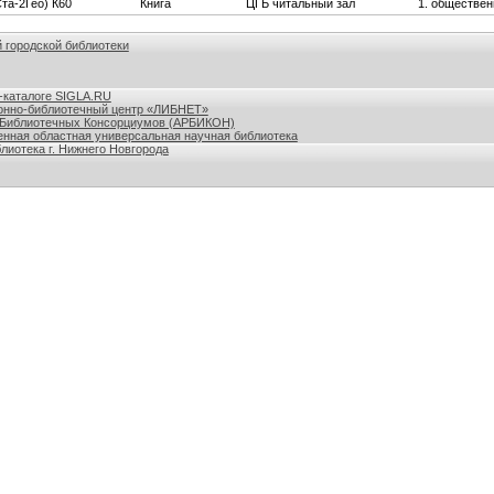
Ста-2Гео) К60
Книга
ЦГБ читальный зал
1. обществен
 городской библиотеки
азам данных и сайты библиотек г. Нижнего Новгорода
-каталоге SIGLA.RU
нно-библиотечный центр «ЛИБНЕТ»
 Библиотечных Консорциумов (АРБИКОН)
енная областная универсальная научная библиотека
лиотека г. Нижнего Новгорода