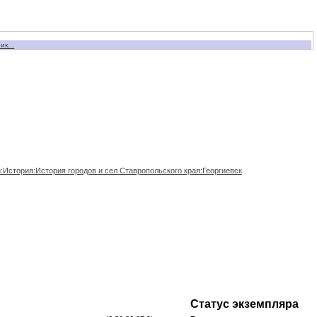
к...
История:История городов и сел Ставропольского края:Георгиевск
Статус экземпляра