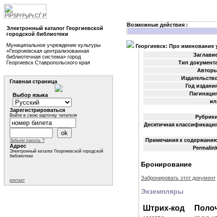
Возможные действия :
Электронный каталог Георгиевской
городской библиотеки
Муниципальное учреждение культуры
Георгиевск: Про именование 
«Георгиевская централизованная
Заглавие
библиотечная система» город
Георгиевск Ставропольского края
Тип документа
Авторы
Издательство
Главная страница
Год издания
Пагинация
Выбор языка
ил.
Зарегистрироваться
Войти в свою карточку читателя
Рубрики
Десятичная классификация
Примечания к содержанию
Забыли пароль ?
Адрес
Permalink
Электронный каталог Георгиевской городской
библиотеки
Бронирование
Забронировать этот документ
контакт
Экземпляры
Штрих-код
Поло